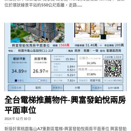
位於環狀線景平站約550公尺距離，走路......
全台電梯推薦物件-興富發鉑悅兩房
平面車位
2024 年 12 月 10 日
新接好案桃園龜山A7重劃區電梯-興富發鉑悅兩房平面車位 興富發鉑