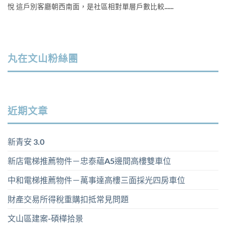
悅 這戶別客廳朝西南面，是社區相對單層戶數比較......
丸在文山粉絲團
近期文章
新青安 3.0
新店電梯推薦物件－忠泰蘊A5邊間高樓雙車位
中和電梯推薦物件－萬事達高樓三面採光四房車位
財產交易所得稅重購扣抵常見問題
文山區建案-碩樺拾景