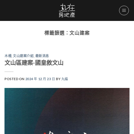
Skip
to
content
標籤篩選：
文山建案
木柵
,
文山建案介紹
,
最新消息
文山區建案-國皇敘文山
POSTED ON
2024 年 12 月 23 日
BY
丸編