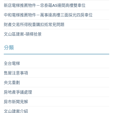
新店電梯推薦物件－忠泰蘊A5邊間高樓雙車位
中和電梯推薦物件－萬事達高樓三面採光四房車位
財產交易所得稅重購扣抵常見問題
文山區建案-碩樺拾景
分類
全台電梯
售屋注意事項
央北重劃
房地產爭議處理
房市新聞見解
文山建案介紹