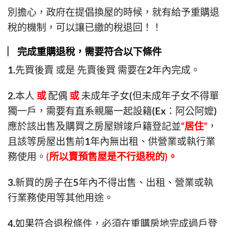
別擔心，政府在提倡換屋的時候，就有給予重購退
稅的機制，可以讓已繳的稅退回！！
︳完成重購退稅，需要符合以下條件
1.先買後賣 或是 先賣後買 需要在2年內完成。
2.本人
或
配偶
或
未成年子女(但未成年子女不得單
獨一戶，需要有直系親屬一起設籍(Ex：阿公阿嬤)
應於該出售及購買之房屋辦竣戶籍登記並
“居住”
，
且該等房屋出售前1年內無出租、供營業或執行業
務使用。
(
所以賣預售屋是不行退稅的)。
3.新買的房子在5年內不得出售、出租、營業或執
行業務使用等其他用途。
4.如果符合退稅條件，必須在重購房地完成過戶登