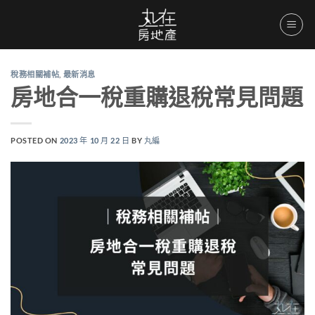
Skip
to
content
稅務相關補帖
,
最新消息
房地合一稅重購退稅常見問題
POSTED ON
2023 年 10 月 22 日
BY
丸編