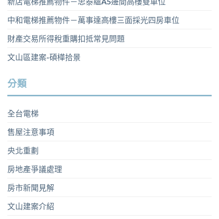
新店電梯推薦物件－忠泰蘊A5邊間高樓雙車位
中和電梯推薦物件－萬事達高樓三面採光四房車位
財產交易所得稅重購扣抵常見問題
文山區建案-碩樺拾景
分類
全台電梯
售屋注意事項
央北重劃
房地產爭議處理
房市新聞見解
文山建案介紹